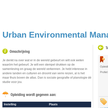
Urban Environmental Ma
Je denkt na over wat er in de wereld gebeurt en wilt ook weten
waaróm het gebeurt. Je wilt een stempel drukken op de
Opleid
samenleving en graag de wereld verkennen. Je hebt interesse in
Profiel:
andere landen en culturen en droomt van verre reizen, al is het
maar thuis boven de atlas. Dan is sociale geografie of planologie dé
studie voor jou.
Instelling
Plaats