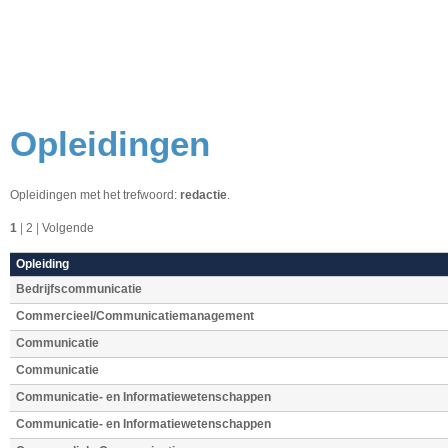
Opleidingen
Opleidingen met het trefwoord:
redactie
.
1
|
2
|
Volgende
Opleiding
Bedrijfscommunicatie
Commercieel/Communicatiemanagement
Communicatie
Communicatie
Communicatie- en Informatiewetenschappen
Communicatie- en Informatiewetenschappen